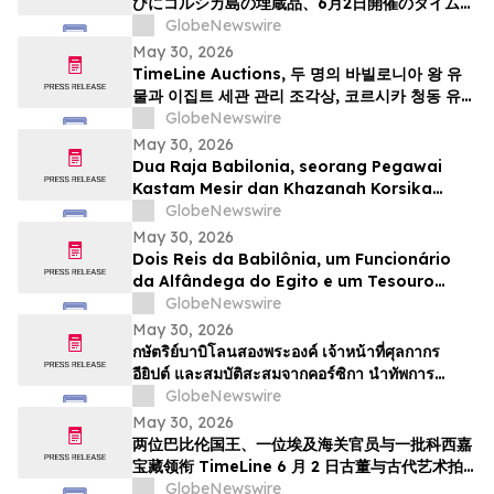
びにコルシカ島の埋蔵品、6月2日開催のタイムラ
インによる骨董品・古代美術オークションの目玉
GlobeNewswire
May 30, 2026
TimeLine Auctions, 두 명의 바빌로니아 왕 유
물과 이집트 세관 관리 조각상, 코르시카 청동 유물
군으로 구성된 고대 유물 경매 개최
GlobeNewswire
May 30, 2026
Dua Raja Babilonia, seorang Pegawai
Kastam Mesir dan Khazanah Korsika
menjadi kemuncak Lelongan Antikuiti &
GlobeNewswire
Seni Purba TimeLine pada 2 Jun
May 30, 2026
Dois Reis da Babilônia, um Funcionário
da Alfândega do Egito e um Tesouro
Escondido da Córsega Lideram o Leilão
GlobeNewswire
de Antiguidades e Arte Antiga da
May 30, 2026
TimeLine de 2 de junho
กษัตริย์บาบิโลนสองพระองค์ เจ้าหน้าที่ศุลกากร
อียิปต์ และสมบัติสะสมจากคอร์ซิกา นำทัพการ
ประมูลวัตถุโบราณและศิลปะยุคโบราณของ
GlobeNewswire
TimeLine ในวันที่ 2 มิถุนาย…
May 30, 2026
两位巴比伦国王、一位埃及海关官员与一批科西嘉
宝藏领衔 TimeLine 6 月 2 日古董与古代艺术拍
卖会
GlobeNewswire