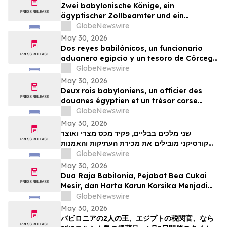
Zwei babylonische Könige, ein
ägyptischer Zollbeamter und ein
korsischer Schatz zählen zu den
GlobeNewswire
Highlights der TimeLine-Auktion für
May 30, 2026
Antiquitäten und antike Kunst am 2. Juni
Dos reyes babilónicos, un funcionario
aduanero egipcio y un tesoro de Córcega
lideran la subasta de Antigüedades y
GlobeNewswire
Arte Antiguo de TimeLine del 2 de junio
May 30, 2026
Deux rois babyloniens, un officier des
douanes égyptien et un trésor corse
figurent parmi les pièces maîtresses de la
GlobeNewswire
vente aux enchères d’antiquités et d’art
May 30, 2026
ancien de TimeLine, organisée le 2 juin
שני מלכים בבליים, פקיד מכס מצרי ואוצר
קורסיקני מובילים את מכירת העתיקות והאמנות
GlobeNewswire
העתיקה של TimeLine ב-2 ביוני
May 30, 2026
Dua Raja Babilonia, Pejabat Bea Cukai
Mesir, dan Harta Karun Korsika Menjadi
Sorotan dalam Lelang Barang Antik &
GlobeNewswire
Seni Kuno TimeLine pada 2 Juni
May 30, 2026
バビロニアの2人の王、エジプトの税関官、なら