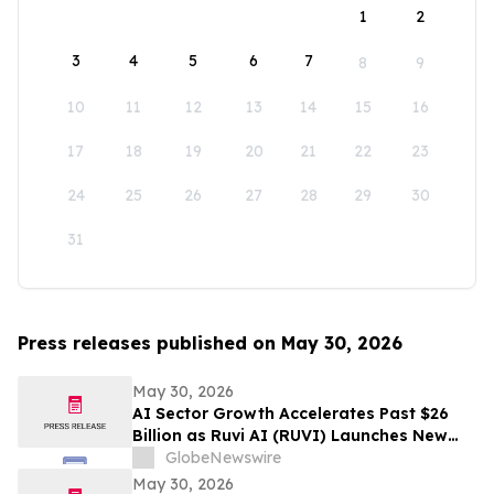
1
2
3
4
5
6
7
8
9
10
11
12
13
14
15
16
17
18
19
20
21
22
23
24
25
26
27
28
29
30
31
Press releases published on May 30, 2026
May 30, 2026
AI Sector Growth Accelerates Past $26
Billion as Ruvi AI (RUVI) Launches New
Features, Proprietary Models, and
GlobeNewswire
Ecosystem Upgrades
May 30, 2026